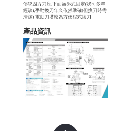
傳統四方刀座,下面齒盤式固定(我司多年
經驗),手動換刀年久依然準確(但換刀時需
清潔) 電動刀塔較為方便程式換刀
產品資訊