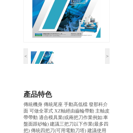
<
>
產品特色
傳統機身 傳統尾座 手動高低檔 發那科介
面 可做全罩式 XZ軸經由齒輪帶動 主軸皮
帶帶動 適合模具業(或兩把刀作業例如:車
盤面跟砂輪) 建議三把刀以下作業(最多四
把) 傳統四把刀(可用電動刀塔) 建議使用