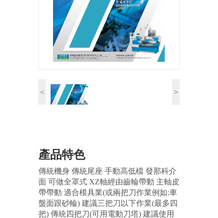
<
>
產品特色
傳統機身 傳統尾座 手動高低檔 發那科介
面 可做全罩式 XZ軸經由齒輪帶動 主軸皮
帶帶動 適合模具業(或兩把刀作業例如:車
盤面跟砂輪) 建議三把刀以下作業(最多四
把) 傳統四把刀(可用電動刀塔) 建議使用