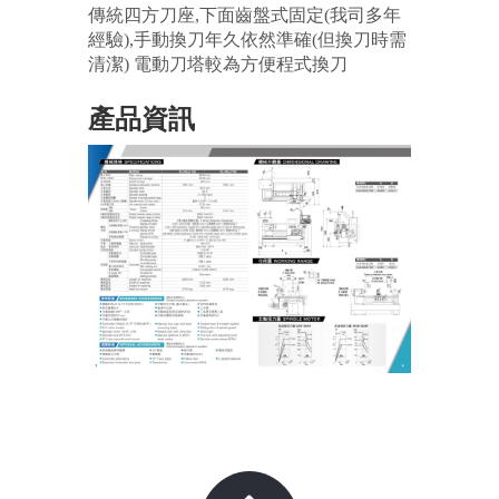
傳統四方刀座,下面齒盤式固定(我司多年
經驗),手動換刀年久依然準確(但換刀時需
清潔) 電動刀塔較為方便程式換刀
產品資訊