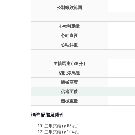
公制螺紋範圍
心軸移動量
心軸直徑
心軸斜度
主軸馬達 ( 30 分 )
切削液馬達
機械高度
佔地面積
機械重量
標準配備及附件
10" 三爪夾頭 ( ø 86 孔 )
12" 三爪夾頭 ( ø 104 孔 )