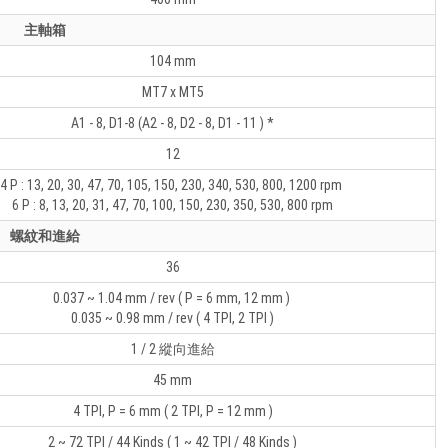
主軸箱
104 mm
MT7 x MT5
A1 - 8, D1-8 (A2 - 8, D2 - 8, D1 - 11 ) *
12
4 P : 13, 20, 30, 47, 70, 105, 150, 230, 340, 530, 800, 1200 rpm
6 P : 8, 13, 20, 31, 47, 70, 100, 150, 230, 350, 530, 800 rpm
螺紋和進給
36
0.037 ~ 1.04 mm / rev ( P = 6 mm, 12 mm )
0.035 ~ 0.98 mm / rev ( 4 TPI, 2 TPI )
1 / 2 縱向進給
45 mm
4 TPI, P = 6 mm ( 2 TPI, P = 12 mm )
2 ~ 72 TPI / 44 Kinds ( 1 ~ 42 TPI / 48 Kinds )