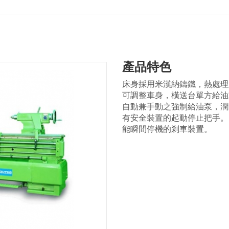
產品特色
床身採用米漢納鑄鐵，熱處理及精密研
可調整車身，橫送台單方給油
自動兼手動之強制給油泵，潤
有安全裝置的起動停止把手。
能瞬間停機的剎車裝置。