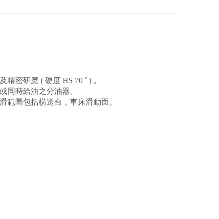
磨 ( 硬度 HS 70 ˚ ) 。
或同時給油之分油器。
滑範圍包括橫送台，車床滑動面。