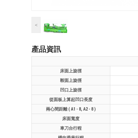
<
產品資訊
床面上旋徑
鞍面上旋徑
凹口上旋徑
從面板上算起凹口長度
兩心間距離 ( A1 - 8, A2 - 8 )
床面寬度
車刀台行程
橫向滑座行程