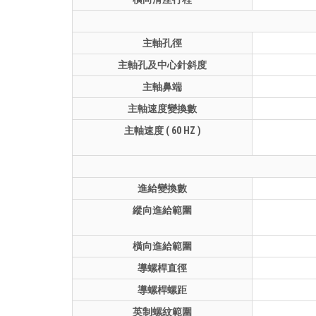
主軸孔徑
主軸孔及中心針斜度
主軸鼻端
主軸速度變換數
主軸速度 ( 60 HZ )
進給變換數
縱向進給範圍
橫向進給範圍
導螺桿直徑
導螺桿螺距
英制螺紋範圍