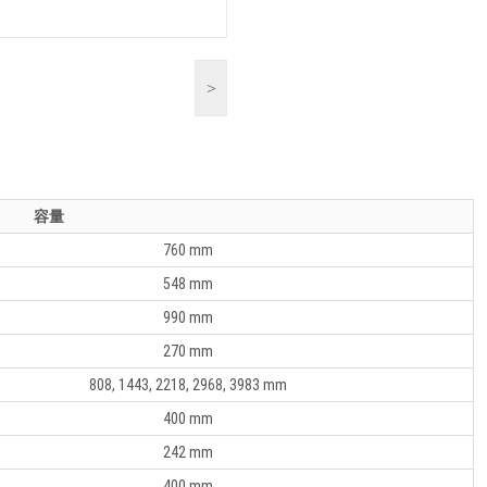
>
容量
760 mm
548 mm
990 mm
270 mm
808, 1443, 2218, 2968, 3983 mm
400 mm
242 mm
400 mm