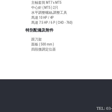
主軸套筒 MT7 x MT5
中心針 ( MT5 ) 2只
水平調整螺絲,調整工具
馬達 10 HP / 4P
馬達 7.5 HP / 6 P ( CHD - 760)
特別配備及附件
跟刀架
面板 ( 500 mm )
四段微調定位器
TEL: 0